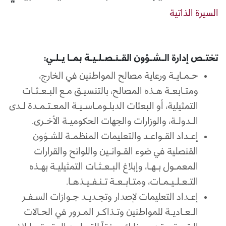
السيرة الذاتية
تختـص إدارة الـشـؤون القـنـصـلـيـة بمـا يـلـي:
حـمـايـة ورعاية مصالح المواطنين في الخارج،
ومتـابعـة هـذه المصالح، بالتنسيـق مـع البـعـثـات
التمثيلية، أو البعثات الدبلـومـاسـيـة المعـتـمـدة لـدى
الـدولـة، والوزارات والجهات الحكوميـة الأخـرى.
إعـداد القـواعـد والتعليمات المنظمـة للشـؤون
القنصلية في ضوء القـوانـين واللوائح والقرارات
المعمـول بـهـا، وإبلاغ البـعـثـات التمثيليـة بهـذه
التـعـلـيـمـات، ومتـابـعـة تـنـفـيـذهـا.
إعـداد التعليمات لإصدار وتجـديـد جـوازات السـفـر
الـعـاديـة للمواطنين وتـذاكـر المـرور في الحـالات