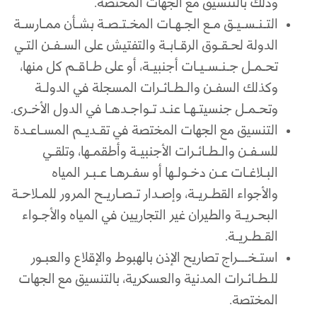
وذلك بالتنسيق مع الجهات المختصة.
التـنـسـيـق مـع الجـهـات المخـتـصـة بشـأن ممـارسـة
الدولة لحـقـوق الرقـابـة والتفتيش على السـفـن التـي
تحـمـل جـنـسـيـات أجنبيـة، أو على طـاقـم كل منها،
وكذلك السفـن والـطـائـرات المسجلة في الدولـة
وتحـمـل جنسيتـهـا عنـد تـواجـدهـا في الدول الأخـرى.
التنسيق مع الجهات المختصة في تقـديـم المسـاعـدة
للسـفـن والـطـائـرات الأجنبيـة وأطقمـها، وتلقـي
البـلاغـات عـن دخـولـها أو سفـرهـا عـبـر المياه
والأجواء القطـريـة، وإصـدار تـصـاريـح المرور للمـلاحـة
البحـريـة والطيران غير التجاريين في المياه والأجـواء
القـطـريـة.
استـخـــراج تصاريح الإذن بالهبوط والإقلاع والعبـور
للـطـائـرات المدنية والعسكرية، بالتنسيق مع الجهات
المختصة.