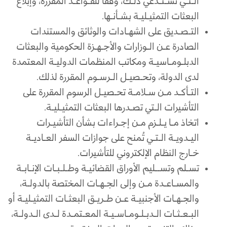
الـتـي تسـتـدعي ذلـك، وفقاً للقـواعـد المقررة، وإبلاغ
البعثات التمثيـليـة بشـأنـها.
التـصـديق على الشهـادات والوثائق والمستندات
الصادرة عـن الـوزارات والأجـهـزة الحكومية والبعثات
الدبلـومـاسيـة ومكاتب المنظمات الدوليـة المعتمدة
لدى الدولة، وتحـصيـل الـرسـوم المقررة لذلك.
التـأكـد مـن سـلامـة تحـصيـل الرسوم المقررة على
التأشيرات الـتي تصـدرها البعثات التمثيـليـة.
اتخاذ مـا يـلـزم مـن إجـراءات بشأن التأشيـرات
اليـدويـة الـتـي تُمنح على جوازات السفر العـاديـة
خـارج النظام الإلكتروني للتأشيرات.
تسـلم وتســليم الأوراق القضائيـة وطـلـبـات الإنـابـة
والمسـاعـدة مـن وإلى الجـهـات المختصة بالدولـة،
والجـهـات الأجنبيـة عـن طـريـق البعثـات التمثيـليـة أو
البـعـثـات الـدبـلـومـاسـيـة المعـتمـدة لـدى الـدولـة،