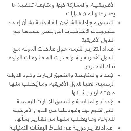
الأفـريـقـيـة، والمشاركة فيها، ومتـابعـة تـنـفـيـذ ما
يصدر عنـهـا مـن قـرارات.
التنسيق مـع إدارة الشـؤون الـقـانـونيـة بشـأن إعـداد
مشـروعـات الاتفـاقـيـات التي يتـقـرر عـقـدهـا مـع
الـدول الأفريقية.
إعـداد التقاريـر اللازمـة حـول عـلاقـات الدولـة مـع
الـدول الأفـريـقـيـة، وتحـديـث المـعـلـومـات الواردة
بتلك التـقـاريـر.
الإعـداد والمتـابـعـة والتنسيق لزيـارات وفـود الدولـة
الرسميـة العليـا للدول الأفريقية، ومـا يُـطـلـب منـهـا
مـن تـقـاريـر بـشـأنـها.
الإعـداد والمتـابعـة والتنسيق للزيـارات الرسميـة
الـتـي تقـوم بـهـا وفـود عليـا مـن الـدول الأفريقيـة
للـدولـة، ومـا يـُطـلـب مـنـهـا مـن تـقـاريـر بشأنها.
إعـداد تقاريـر دوريـة عـن نشـاط البعثـات التمثيليـة