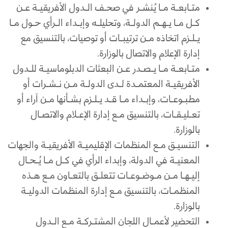
متـابعـة مـا يُنشـر في صحـف الـدول الأفريقيـة عـن
كـل مـا يـهـم الدولـة، وتحليلـه وإبـداء الـرأي حـول مـا
يـلـزم اتخاذه مـن ترتيبـات أو توصيات، بالتنسيق مع
إدارة الإعلام والاتصال بالوزارة.
متـابعـة مـا يـصـدر عـن البعثات الدبلوماسيـة للـدول
الأفريقيـة المعتمـدة لـدى الدولـة مـن نـشـرات أو
مطبـوعـات، وإبـداء مـا قـد يـلـزم بشـأنها مـن آراء أو
تعـليـقـات، بالتنسيق مـع إدارة الإعـلام والاتصـال
بالوزارة.
التنسيـق مـع المنظمات الإقليميـة الأفريقيـة والجهات
المعنيـة في الدولة، وإبداء الرأي في كـل مـا يُـحـال
إليـهـا مـن مـوضـوعـات تتعلـق بالتعـاون مـع هـذه
المنظمـات، بالتنسيق مـع إدارة المنظمات الدوليـة
بالوزارة.
التحضير لأعمـال اللجان المشتـركـة مـع الـدول