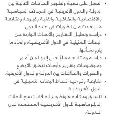
العمـل علـى تنميـة وتطـويـر العـلاقـات الثنائيـة بين
الدولـة والـدول الأفريقيـة في المجـالات السيـاسـيـة
والاقتصـاديـة والثقـافـيـة والفنيـة وغيـرهـا، ومتـابعـة
مـا يـحـدث مـن تـطـورات في هـذه الـدول.
دراسـة وتحليـل التـقـاريـر والأبحـاث الـواردة مـن
البعثات التمثيليـة في الدول الأفـريـقـيـة، واتخاذ ما
يلزم بشـأنـها.
دراسـة ومـتـابـعـة مـا يُـحـال إليـهـا مـن أمـور
ومـوضـوعـات وتقاريـر وأبحـاث تتعلـق بالأوضاع
والتطورات والعـلاقـات بين الدولـة والـدول الأفريقية.
متـابعـة وتـوجـيـه نشـاط البعثات التمثيـليـة في
الدول الأفـريـقـيـة.
تنسيـق ومـتـابـعـة وتطـويـر العـلاقـات مـع البعثات
الدبلـومـاسـيـة للدول الأفـريـقـيـة المعـتـمـدة لـدى
الــدولـة.