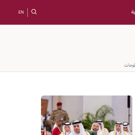
ة
EN
لومات