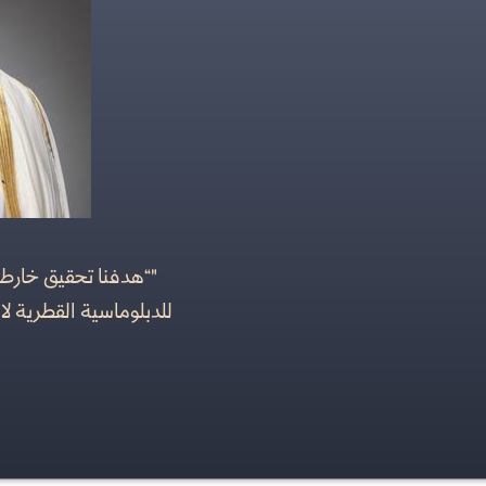
"“هدفنا تحقيق خارط
للدبلوماسية القطرية ل