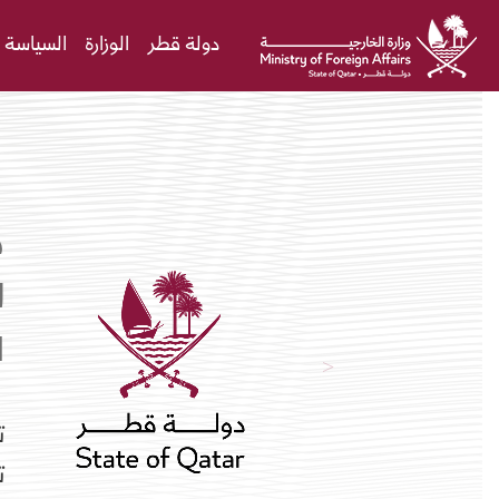
Skip to Main Conten
دولة قطر
الوزارة
السياسة ا
ق
ل
ا
ت