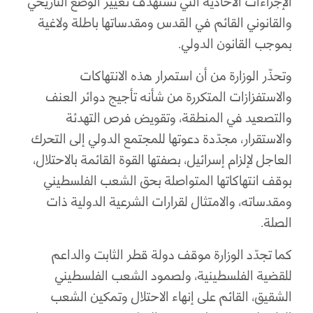
الإجراءات الأحادية التي تستهدف تغيير الوضع التاريخي
والقانوني القائم في القدس ومقدساتها باطلة ولاغية
بموجب القانون الدولي.
وتحذّر الوزارة من أن استمرار هذه الانتهاكات
والاستفزازات المتكررة من شأنه تأجيج دوائر العنف
والتصعيد في المنطقة، وتقويض فرص التهدئة
والاستقرار، مجدّدة دعوتها للمجتمع الدولي إلى التحرك
العاجل لإلزام إسرائيل، بصفتها القوة القائمة بالاحتلال،
بوقف انتهاكاتها المتواصلة بحق الشعب الفلسطيني
ومقدساته، والامتثال لقرارات الشرعية الدولية ذات
الصلة.
كما تجدّد الوزارة موقف دولة قطر الثابت والداعم
للقضية الفلسطينية، ولصمود الشعب الفلسطيني
الشقيق، القائم على إنهاء الاحتلال وتمكين الشعب