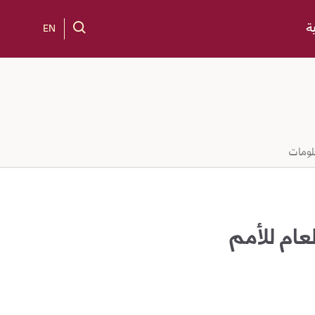
ة
EN
لومات
لعام للأمم