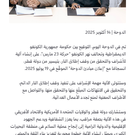
الدوحة | 14 أكتوبر 2025
تم في الدوحة اليوم، التوقيع بين حكومة جمهورية الكونغو
الديمقراطية وتحالف نهر الكونغو "حركة 23 مارس"، على إنشاء آلية
للإشراف والتحقق من وقف إطلاق النار، بتيسير من دولة قطر،
انسجامًا مع "إعلان مبادئ الدوحة" الموقَّع في 19 يوليو 2025.
وستتولى الآلية مهمة الإشراف على تنفيذ وقف إطلاق النار الدائم،
والتحقيق في الانتهاكات المبلّغ عنها والتحقق منها، والتواصل مع
الأطراف المعنية لمنع تجدد الأعمال العدائية.
وستشارك دولة قطر والولايات المتحدة الأمريكية والاتحاد الأفريقي
في هذه الآلية بصفة مراقب، بما يعزز الشفافية ويدعم الجهود
الإقليمية والدولية الرامية إلى إنجاح عملية السلام في منطقة البحيرات
الكبرى، ويمثل إنشاء الآلية خطوة محورية لتعزيز بناء الثقة والمضي